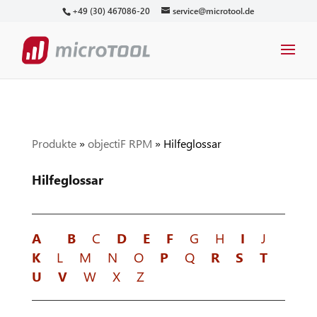
+49 (30) 467086-20
service@microtool.de
Produkte
»
objectiF RPM
»
Hilfeglossar
Hilfeglossar
A
B
C
D
E
F
G H
I
J
K
L M N O
P
Q
R
S
T
U
V
W X Z