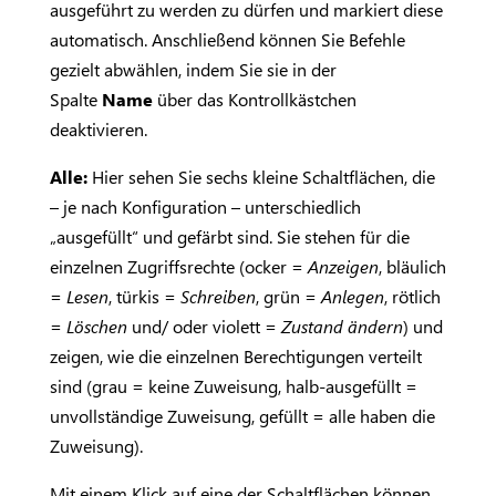
ausgeführt zu werden zu dürfen und markiert diese
automatisch. Anschließend können Sie Befehle
gezielt abwählen, indem Sie sie in der
Spalte
Name
über das Kontrollkästchen
deaktivieren.
Alle:
Hier sehen Sie sechs kleine Schaltflächen, die
– je nach Konfiguration – unterschiedlich
„ausgefüllt“ und gefärbt sind. Sie stehen für die
einzelnen Zugriffsrechte (ocker =
Anzeigen
, bläulich
=
Lesen
, türkis =
Schreiben
, grün =
Anlegen
, rötlich
=
Löschen
und/ oder violett =
Zustand ändern
) und
zeigen, wie die einzelnen Berechtigungen verteilt
sind (grau = keine Zuweisung, halb-ausgefüllt =
unvollständige Zuweisung, gefüllt = alle haben die
Zuweisung).
Mit einem Klick auf eine der Schaltflächen können